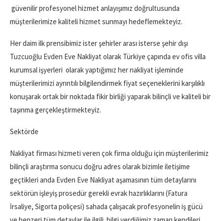
güvenilir profesyonel hizmet anlayışımız doğrultusunda
müşterilerimize kaliteli hizmet sunmayı hedeflemekteyiz.
Her daim ilk prensibimiz ister şehirler arası isterse şehir dışı
Tuzcuoğlu Evden Eve Nakliyat olarak Türkiye çapında ev ofis villa
kurumsal işyerleri olarak yaptığımız her nakliyat işleminde
müşterilerimizi ayrıntılı bilgilendirmek fiyat seçeneklerini karşılıklı
konuşarak ortak bir noktada fikir birliği yaparak bilinçli ve kaliteli bir
taşınma gerçekleştirmekteyiz.
Sektörde
Nakliyat firması hizmeti veren çok firma olduğu için müşterilerimiz
bilinçli araştırma sonucu doğru adres olarak bizimle iletişime
geçtikleri anda Evden Eve Nakliyat aşamasının tüm detaylarını
sektörün işleyiş prosedür gerekli evrak hazırlıklarını (Fatura
İrsaliye, Sigorta poliçesi) sahada çalışacak profesyonelin iş gücü
ve benzeri tüm detaylar ile ilgili bilgi verdiğimiz zaman kendileri