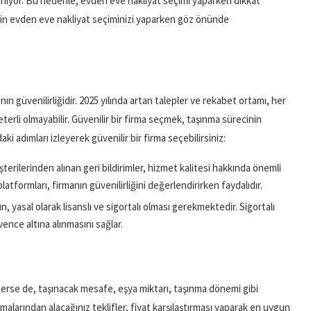
leniyor. Bu nedenle, evden eve nakliyat seçimi yaparken dikkat
 için evden eve nakliyat seçiminizi yaparken göz önünde
ın güvenilirliğidir. 2025 yılında artan talepler ve rekabet ortamı, her
terli olmayabilir. Güvenilir bir firma seçmek, taşınma sürecinin
i adımları izleyerek güvenilir bir firma seçebilirsiniz:
terilerinden alınan geri bildirimler, hizmet kalitesi hakkında önemli
latformları, firmanın güvenilirliğini değerlendirirken faydalıdır.
n, yasal olarak lisanslı ve sigortalı olması gerekmektedir. Sigortalı
vence altına alınmasını sağlar.
österse de, taşınacak mesafe, eşya miktarı, taşınma dönemi gibi
rmalarından alacağınız teklifler, fiyat karşılaştırması yaparak en uygun