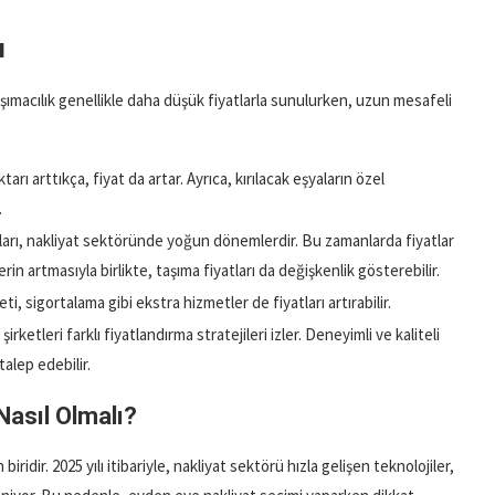
ı
aşımacılık genellikle daha düşük fiyatlarla sunulurken, uzun mesafeli
arı arttıkça, fiyat da artar. Ayrıca, kırılacak eşyaların özel
.
onları, nakliyat sektöründe yoğun dönemlerdir. Bu zamanlarda fiyatlar
erin artmasıyla birlikte, taşıma fiyatları da değişkenlik gösterebilir.
i, sigortalama gibi ekstra hizmetler de fiyatları artırabilir.
t şirketleri farklı fiyatlandırma stratejileri izler. Deneyimli ve kaliteli
alep edebilir.
Nasıl Olmalı?
ridir. 2025 yılı itibariyle, nakliyat sektörü hızla gelişen teknolojiler,