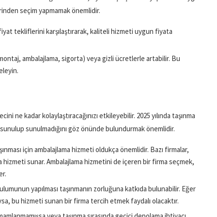
zerinden seçim yapmamak önemlidir.
fiyat tekliflerini karşılaştırarak, kaliteli hizmeti uygun fiyata
(montaj, ambalajlama, sigorta) veya gizli ücretlerle artabilir. Bu
eleyin.
cini ne kadar kolaylaştıracağınızı etkileyebilir. 2025 yılında taşınma
in sunulup sunulmadığını göz önünde bulundurmak önemlidir.
aşınması için ambalajlama hizmeti oldukça önemlidir. Bazı firmalar,
ma hizmeti sunar. Ambalajlama hizmetini de içeren bir firma seçmek,
er.
rulumunun yapılması taşınmanın zorluğuna katkıda bulunabilir. Eğer
sa, bu hizmeti sunan bir firma tercih etmek faydalı olacaktır.
 tamamlanmamışsa veya taşınma sırasında geçici depolama ihtiyacı