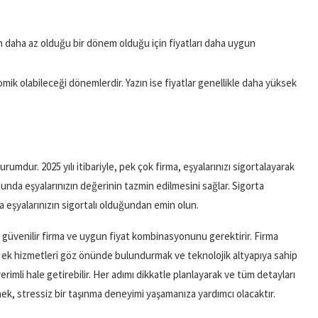
in daha az olduğu bir dönem olduğu için fiyatları daha uygun
omik olabileceği dönemlerdir. Yazın ise fiyatlar genellikle daha yüksek
umdur. 2025 yılı itibariyle, pek çok firma, eşyalarınızı sigortalayarak
nda eşyalarınızın değerinin tazmin edilmesini sağlar. Sigorta
 eşyalarınızın sigortalı olduğundan emin olun.
et, güvenilir firma ve uygun fiyat kombinasyonunu gerektirir. Firma
ak, ek hizmetleri göz önünde bulundurmak ve teknolojik altyapıya sahip
rimli hale getirebilir. Her adımı dikkatle planlayarak ve tüm detayları
k, stressiz bir taşınma deneyimi yaşamanıza yardımcı olacaktır.