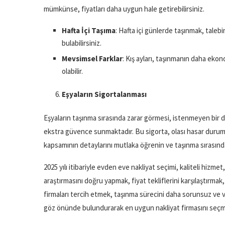
mümkünse, fiyatları daha uygun hale getirebilirsiniz.
Hafta İçi Taşıma
: Hafta içi günlerde taşınmak, taleb
bulabilirsiniz.
Mevsimsel Farklar
: Kış ayları, taşınmanın daha ekon
olabilir.
Eşyaların Sigortalanması
Eşyaların taşınma sırasında zarar görmesi, istenmeyen bir dur
ekstra güvence sunmaktadır. Bu sigorta, olası hasar durumu
kapsamının detaylarını mutlaka öğrenin ve taşınma sırasında
2025 yılı itibariyle evden eve nakliyat seçimi, kaliteli hizm
araştırmasını doğru yapmak, fiyat tekliflerini karşılaştırm
firmaları tercih etmek, taşınma sürecini daha sorunsuz ve ve
göz önünde bulundurarak en uygun nakliyat firmasını seçme