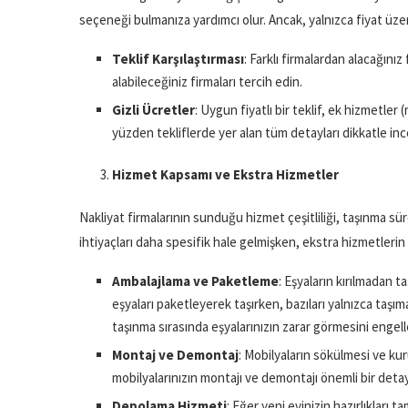
seçeneği bulmanıza yardımcı olur. Ancak, yalnızca fiyat ü
Teklif Karşılaştırması
: Farklı firmalardan alacağınız 
alabileceğiniz firmaları tercih edin.
Gizli Ücretler
: Uygun fiyatlı bir teklif, ek hizmetler 
yüzden tekliflerde yer alan tüm detayları dikkatle inc
Hizmet Kapsamı ve Ekstra Hizmetler
Nakliyat firmalarının sunduğu hizmet çeşitliliği, taşınma süre
ihtiyaçları daha spesifik hale gelmişken, ekstra hizmetler
Ambalajlama ve Paketleme
: Eşyaların kırılmadan t
eşyaları paketleyerek taşırken, bazıları yalnızca taşı
taşınma sırasında eşyalarınızın zarar görmesini engell
Montaj ve Demontaj
: Mobilyaların sökülmesi ve ku
mobilyalarınızın montajı ve demontajı önemli bir detay
Depolama Hizmeti
: Eğer yeni evinizin hazırlıkları