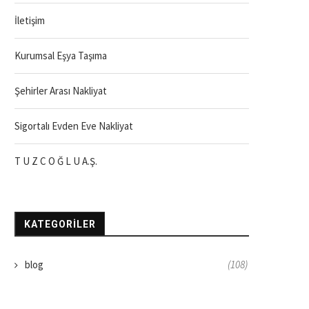
İletişim
Kurumsal Eşya Taşıma
Şehirler Arası Nakliyat
Sigortalı Evden Eve Nakliyat
T U Z C O Ğ L U A.Ş.
KATEGORILER
blog
(108)