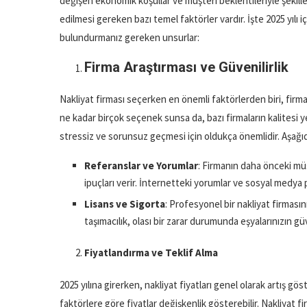
değişen ekonomik koşullar ve müşteri beklentileriyle şekil
edilmesi gereken bazı temel faktörler vardır. İşte 2025 yılı
bulundurmanız gereken unsurlar:
Firma Araştırması ve Güvenilirlik
Nakliyat firması seçerken en önemli faktörlerden biri, firman
ne kadar birçok seçenek sunsa da, bazı firmaların kalitesi ye
stressiz ve sorunsuz geçmesi için oldukça önemlidir. Aşağıdak
Referanslar ve Yorumlar
: Firmanın daha önceki müş
ipuçları verir. İnternetteki yorumlar ve sosyal medya p
Lisans ve Sigorta
: Profesyonel bir nakliyat firmasını
taşımacılık, olası bir zarar durumunda eşyalarınızın gü
Fiyatlandırma ve Teklif Alma
2025 yılına girerken, nakliyat fiyatları genel olarak artış g
faktörlere göre fiyatlar değişkenlik gösterebilir. Nakliyat fi