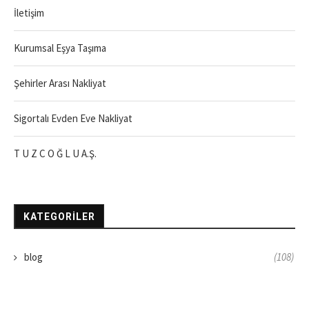
İletişim
Kurumsal Eşya Taşıma
Şehirler Arası Nakliyat
Sigortalı Evden Eve Nakliyat
T U Z C O Ğ L U A.Ş.
KATEGORILER
blog
(108)