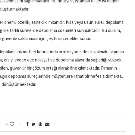
 saklanmasını sağlamaktadır. Bu detaylar, İstanbul’da en iyi evden
oluşturmaktadır.
önemli özellik, esneklik imkanıdır. Kısa veya uzun süreli depolama
a göre farklı sürelerde depolama çözümleri sunmaktadır. Bu durum,
 güvenle saklanması için çeşitli seçenekler sunar.
a depolama hizmetleri konusunda profesyonel destek almak, taşınma
ı, en iyi evden eve nakliyat ve depolama alanında sağladığı yüksek
bilen, güvenilir bir çözüm ortağı olarak öne çıkmaktadır. Firmanın
 eşya depolama süreçlerinde müşterilere rahat bir nefes aldırmakta,
e dönüştürmektedir.
0