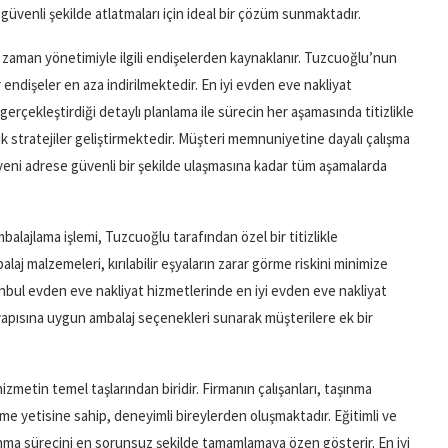
venli şekilde atlatmaları için ideal bir çözüm sunmaktadır.
e zaman yönetimiyle ilgili endişelerden kaynaklanır. Tuzcuoğlu’nun
ndişeler en aza indirilmektedir. En iyi evden eve nakliyat
gerçekleştirdiği detaylı planlama ile sürecin her aşamasında titizlikle
ik stratejiler geliştirmektedir. Müşteri memnuniyetine dayalı çalışma
n yeni adrese güvenli bir şekilde ulaşmasına kadar tüm aşamalarda
alajlama işlemi, Tuzcuoğlu tarafından özel bir titizlikle
laj malzemeleri, kırılabilir eşyaların zarar görme riskini minimize
tanbul evden eve nakliyat hizmetlerinde en iyi evden eve nakliyat
pısına uygun ambalaj seçenekleri sunarak müşterilere ek bir
metin temel taşlarından biridir. Firmanın çalışanları, taşınma
e yetisine sahip, deneyimli bireylerden oluşmaktadır. Eğitimli ve
aşınma sürecini en sorunsuz şekilde tamamlamaya özen gösterir. En iyi