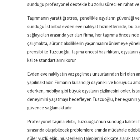
sunduğu profesyonel destekle bu zorlu süreci en rahat ve gü
Taşınmanın yarattığı stres, genellikle eşyaların güvenliği v
sunduğu İstanbul evden eve nakliyat hizmetlerinde, bu tür e
sağlayıcıları arasında yer alan firma, her taşınma öncesinde 
çalışmakta, sürpriz aksiliklerin yaşanmasını önlemeye yönel
prensibi ile Tuzcuoğlu, taşıma öncesi hazırlıktan, eşyaları
kalite standartlarını korur.
Evden eve nakliyatın vazgeçilmez unsurlarından biri olan amb
yapılmaktadır. Firmanın kullandığı dayanıklı ve koruyucu amba
ederken, mobilya gibi büyük eşyaların çizilmesini önler. İs
deneyimini yaşatmayı hedefleyen Tuzcuoğlu, her eşyanın ya
güvence sağlamaktadır.
Profesyonel taşıma ekibi, Tuzcuoğlu’nun sunduğu kaliteli hiz
sırasında oluşabilecek problemlere anında müdahale edebilm
güler yüzlü ekip, müşterilerin taleplerini dikkate alarak t