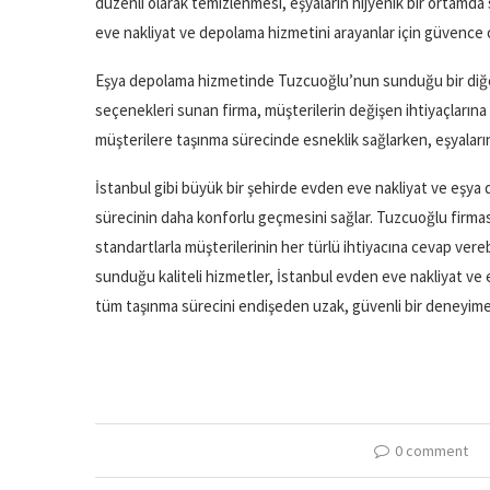
düzenli olarak temizlenmesi, eşyaların hijyenik bir ortamda
eve nakliyat ve depolama hizmetini arayanlar için güvence 
Eşya depolama hizmetinde Tuzcuoğlu’nun sunduğu bir diğer 
seçenekleri sunan firma, müşterilerin değişen ihtiyaçların
müşterilere taşınma sürecinde esneklik sağlarken, eşyaların
İstanbul gibi büyük bir şehirde evden eve nakliyat ve eşy
sürecinin daha konforlu geçmesini sağlar. Tuzcuoğlu firmas
standartlarla müşterilerinin her türlü ihtiyacına cevap vere
sunduğu kaliteli hizmetler, İstanbul evden eve nakliyat ve
tüm taşınma sürecini endişeden uzak, güvenli bir deneyim
0 comment