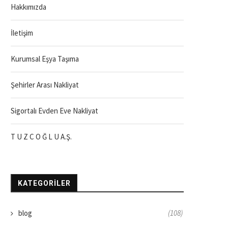
Hakkımızda
İletişim
Kurumsal Eşya Taşıma
Şehirler Arası Nakliyat
Sigortalı Evden Eve Nakliyat
T U Z C O Ğ L U A.Ş.
KATEGORILER
blog
(108)