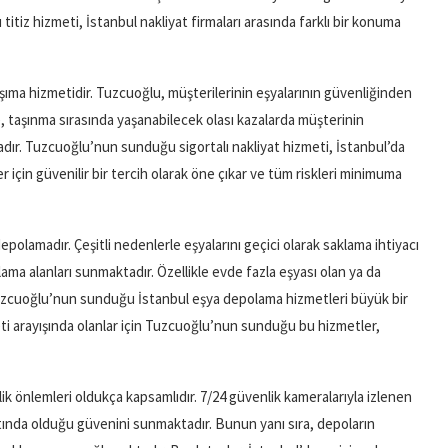
itiz hizmeti, İstanbul nakliyat firmaları arasında farklı bir konuma
aşıma hizmetidir. Tuzcuoğlu, müşterilerinin eşyalarının güvenliğinden
, taşınma sırasında yaşanabilecek olası kazalarda müşterinin
ır. Tuzcuoğlu’nun sunduğu sigortalı nakliyat hizmeti, İstanbul’da
 için güvenilir bir tercih olarak öne çıkar ve tüm riskleri minimuma
epolamadır. Çeşitli nedenlerle eşyalarını geçici olarak saklama ihtiyacı
ama alanları sunmaktadır. Özellikle evde fazla eşyası olan ya da
Tuzcuoğlu’nun sunduğu İstanbul eşya depolama hizmetleri büyük bir
eti arayışında olanlar için Tuzcuoğlu’nun sunduğu bu hizmetler,
önlemleri oldukça kapsamlıdır. 7/24 güvenlik kameralarıyla izlenen
altında olduğu güvenini sunmaktadır. Bunun yanı sıra, depoların