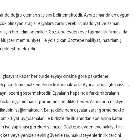
sinde doğru eleman sayısını belirlemektedir. Aynı zamanda en uygun
çük olmayan araçlar eşyalara zarar verebilir, maddiyat ve zaman
emi için her adım önemlidir. Göztepe evden eve taşımacılık firması da
 Müşteri memnuniyeti ile yola çıkan Göztepe nakliyat, hazırlamış
erçekleştirmektedir.
lgisayara kadar her türde eşyayı cinsine göre paketleme
teli paketleme malzemelerini kullanmaktadır. Ayrıca fanus gibi hassas
aynı özeni göstermektedir. Eşyaların hepsinde farklı hatıraların
na hiçbir eşyanın hasar görmemesine dikkat eder. Asansörlü nakliye
tirilmesini sağlamaktadır. Bu şekilde hem eşyalar zarar görmemekte
ik fiyat uygulamaları ile birlikte de ilk anından son anına kadar
için ise yapılması gereken yalnızca Göztepe evden eve nakliyat ile
lk kez veya yeniden evini güvenle taşımak isteyenlerin ilk tercihi