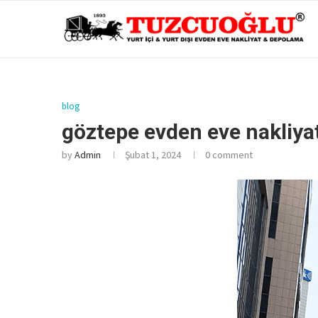
blog
göztepe evden eve nakliya
by
Admin
Şubat 1, 2024
0 comment