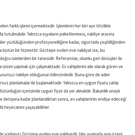
nden farklı işlemi içermektedir. İşlemlerin her biri ayrı titizlikle
 tutulmalıdır. Yalnızca eşyaların paketlenmesi, nakliye aracına
 güler yüzlülüğünden profesyonelliğine kadar, sigortada çeşitliliğinden
na bütün bir hizmettir. Göztepe evden eve nakliyat ise, bu
oğru isimlerden bir tanesidir. Referanslar, olumlu geri dönüşler ile
yisini yapmak için çalışmaktadır. Ev sahiplerini aile olarak gören ve
n kusursuz nakliye olduğunun bilincindedir. Buna göre de adım
suz planlamalar ile başlamaktadır. Yalnızca en uygun fiyata sahip
 Bütünlüğün içerisinde uygun fiyat da yer almalıdır. Bakanlık onaylı
nce detayına kadar planlandıktan sonra, ev sahiplerinin endişe edeceği
lı heyecanını yaşayabilirler.
i de şüphesiz Göztepe evden eve nakliyedir. Her aşamada aynı özeni