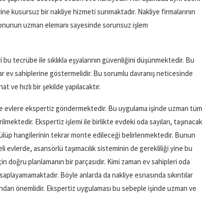
ine kusursuz bir nakliye hizmeti sunmaktadır. Nakliye firmalarının
 konunun uzman elemanı sayesinde sorunsuz işlem
i bu tecrübe ile sıklıkla eşyalarının güvenliğini düşünmektedir. Bu
lar ev sahiplerine göstermelidir. Bu sorumlu davranış neticesinde
t ve hızlı bir şekilde yapılacaktır.
de evlere ekspertiz göndermektedir. Bu uygulama işinde uzman tüm
ilmektedir. Ekspertiz işlemi ile birlikte evdeki oda sayıları, taşınacak
ökülüp hangilerinin tekrar monte edileceği belirlenmektedir. Bunun
eli evlerde, asansörlü taşımacılık sisteminin de gerekliliği yine bu
için doğru planlamanın bir parçasıdır. Kimi zaman ev sahipleri oda
hesaplayamamaktadır. Böyle anlarda da nakliye esnasında sıkıntılar
ısından önemlidir. Ekspertiz uygulaması bu sebeple işinde uzman ve