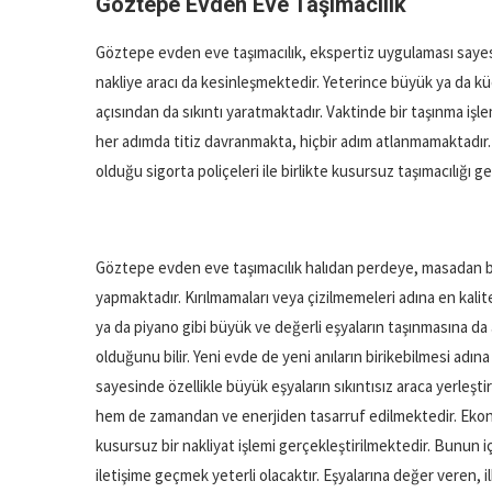
Göztepe Evden Eve Taşımacılık
Göztepe evden eve taşımacılık, ekspertiz uygulaması saye
nakliye aracı da kesinleşmektedir. Yeterince büyük ya da kü
açısından da sıkıntı yaratmaktadır. Vaktinde bir taşınma işl
her adımda titiz davranmakta, hiçbir adım atlanmamaktadır.
olduğu sigorta poliçeleri ile birlikte kusursuz taşımacılığı g
Göztepe evden eve taşımacılık halıdan perdeye, masadan bi
yapmaktadır. Kırılmamaları veya çizilmemeleri adına en kali
ya da piyano gibi büyük ve değerli eşyaların taşınmasına da 
olduğunu bilir. Yeni evde de yeni anıların birikebilmesi adı
sayesinde özellikle büyük eşyaların sıkıntısız araca yerleş
hem de zamandan ve enerjiden tasarruf edilmektedir. Ekonom
kusursuz bir nakliyat işlemi gerçekleştirilmektedir. Bunun 
iletişime geçmek yeterli olacaktır. Eşyalarına değer veren, i