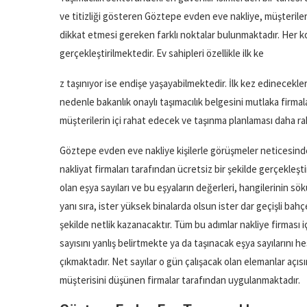
ve titizliği gösteren Göztepe evden eve nakliye, müşteriler
dikkat etmesi gereken farklı noktalar bulunmaktadır. Her
gerçekleştirilmektedir. Ev sahipleri özellikle ilk ke
z taşınıyor ise endişe yaşayabilmektedir. İlk kez edinecekler
nedenle bakanlık onaylı taşımacılık belgesini mutlaka firma
müşterilerin içi rahat edecek ve taşınma planlaması daha raha
Göztepe evden eve nakliye kişilerle görüşmeler neticesin
nakliyat firmaları tarafından ücretsiz bir şekilde gerçekleştir
olan eşya sayıları ve bu eşyaların değerleri, hangilerinin s
yanı sıra, ister yüksek binalarda olsun ister dar geçişli bahç
şekilde netlik kazanacaktır. Tüm bu adımlar nakliye firması 
sayısını yanlış belirtmekte ya da taşınacak eşya sayılarını 
çıkmaktadır. Net sayılar o gün çalışacak olan elemanlar aç
müşterisini düşünen firmalar tarafından uygulanmaktadır.