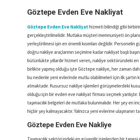
Göztepe Evden Eve Nakliyat
Göztepe Evden Eve Nakliyat
hizmeti bilindiği gibi birbiri
gerçekleştirilmelidir. Mutlaka müşteri memnuniyeti ön planda
yerleştirilmesi işin en önemli kısımları değildir. Personelin
doğru nakliye araçlarının seçimine kadar nakliyat başlı başı
bütünlükte yıllardır hizmet veren, nakliye sektöründeki en d
birlikte yapmış olduğu işte Göztepe nakliye, her zaman daha i
bu nedenle yeni evlerinde mutlu olabilmeleri için ilk şartı
atmaktadır. Kusursuz nakliye işlemleri görüşmelerdeki kusur
olduğu için bir evden eve nakliyat firması seçmek yanlıştır.
taşımacılık belgeleri de mutlaka bulunmalıdır. Her şey en i
hiçbir şey kalmayacaktır. Yalnızca yeni evlerine ulaşmanın tat
Göztepe Evden Eve Nakliye
Taşımacılık sektöründeki en güvenilir isimlerden bir tanes