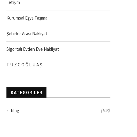
İletişim
Kurumsal Eşya Taşıma
Şehirler Arası Nakliyat
Sigortalı Evden Eve Nakliyat
T U Z C O Ğ L U A.Ş.
KATEGORILER
blog
(108)