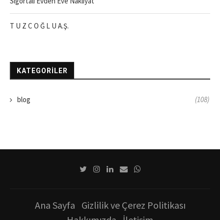
Sigortalı Evden Eve Nakliyat
T U Z C O Ğ L U A.Ş.
KATEGORILER
blog
(108)
Ana Sayfa
Gizlilik ve Çerez Politikası
Hakkımızda
İletişim